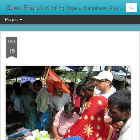
Sewa Bharati
Kindling Hope & Happiness Around सेवा भारती சேவாபாரதி సేవా భారతి സേവാഭാരതി સેવા ભારતી সেবা ভাঁরাটি
Pages
OCT
15