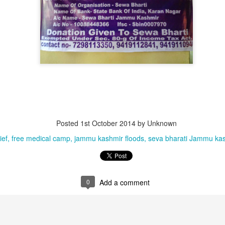
Posted
1st October 2014
by Unknown
ief
free medical camp
jammu kashmir floods
seva bharati Jammu ka
0
Add a comment