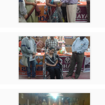
 in Pathanamthitta, Alappuzha, Kottayam, Malappuram, Kozhikode and Wayanad.