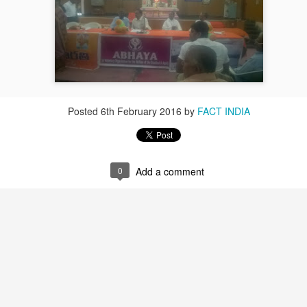
Posted
6th February 2016
by
FACT INDIA
g stranded residents, supplying food and drinking water, and shifting patient
kers joined Seva Bharati volunteers in the rescue operations. A delegation
umar, MLA, visited Seva Bharati volunteers engaged in cleaning operations a
0
Add a comment
r relief work.
ent revolution of selfless service, strengthening the roots of Bhar
idents from hundreds of houses near Aranmula Punja after floodwaters inundate