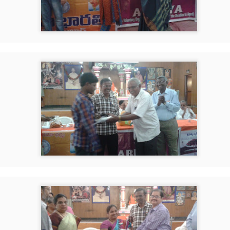
that lashed Kerala on August 2 and 3, with heavy rainfall continuing in sever
flooding, landslides and soil erosion, leaving 15 people dead and seven othe
ted to 273 relief camps across the state, while 27 houses have been completel
e, and crop loss has been reported over 165 hectares, affecting around 3,600 f
lert, with the Kerala State Disaster Management Authority (KSDMA) reporting
ations.
a Bharati has intensified its relief and rescue operations across the affecte