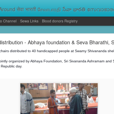
round सेवा भारती சேவாபாரதி సేవా భారతి സേവാഭാരതി સ
o Channel
Sewa Links
Blood donors Registry
va Bharati Leads Rescue and Relief Operations
s distribution - Abhaya foundation & Seva Bharathi
aused floods, landslides and soil erosion, leaving 15 people dead and seve
 Seva Bharati volunteers are carrying out rescue and relief operations across s
chairs
distributed to 40 handicapped people at Swamy Shivananda she
ood and drinking water, and assisting patients in flood-affected areas.
intly organized by Abhaya Foundation, Sri Sivananda Ashramam and 
 Republic day.