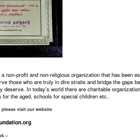
a non-profit and non-religious organization that has been es
that lashed Kerala on August 2 and 3, with heavy rainfall continuing in sever
rve those who are truly in dire straits and bridge the gaps 
flooding, landslides and soil erosion, leaving 15 people dead and seven othe
tly deserve. In today’s world there are charitable organizati
or the aged, schools for special children etc..
ted to 273 relief camps across the state, while 27 houses have been completel
e, and crop loss has been reported over 165 hectares, affecting around 3,600 f
 please visit our website
lert, with the Kerala State Disaster Management Authority (KSDMA) reporting
undation.org
ations.
ok –
a Bharati has intensified its relief and rescue operations across the affecte