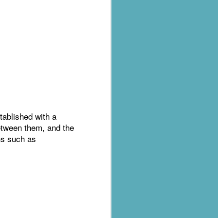
tablished with a
al parts of
between them, and the
rs missing,
ons such as
y destroyed,
armers.
 landslides
d districts,