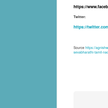
assisting thousands of flood victims
https://www.face
लातूर भूकंप से पैदा ‘सेवा’ का संकल्प, 33 साल में हुआ ‘इंटरनेशनल’: 20+ देशों में पहुँचाया सनातक का ‘सेवा परमो धर्म’ भाव, जानिए- RSS से प्रेरित संगठन की वैश्विक गाथा
Twitter:
भारती जिला रायसेन द्वारा ग्राम बरनी जागीर में संस्कार केंद्र के शुभारंभ
https://twitter.c
ऊना अस्पताल में मरीजों के लिए बिस्तर सेवा शुरू, सेवा भारती का सराहनीय प्रयास
Chittorgarh रावतभाटा में सेवा भारती ने बाल संस्कार केंद्र में भारत माता पूजन आयोजित
Source
https://agnis
sevabharathi-tamil-na
Seva Bharati Arunachal Pradesh extends humanitarian support
Free Plastic surgery camp by Sevabharathi Lions Hospital Hyderabad
சேவாபாரதி தென்தமிழ்நாடு கோவை மகாநகர் ராமநாதபுரம் தையல் பயிற்சி மையத்தில் பொங்கல் விழா
അയ്യപ്പഭക്തർക്ക് ചികിത്സാ സൗകര്യമൊരുക്കി സേവാഭാരതി
blood donor registration Sevabharathi Keralam
सेवा भारती जम्मू–कश्मीर द्वारा विराज बाल भवन विद्यालय में सात दिवसीय आवासीय स्वाध्याय शिविर