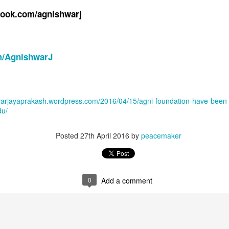
 in Pathanamthitta, Alappuzha, Kottayam, Malappuram, Kozhikode and Wayanad.
book.com/agnishwarj
om/AgnishwarJ
hwarjayaprakash.wordpress.com/2016/04/15/agni-foundation-have-been
du/
Posted
27th April 2016
by
peacemaker
0
Add a comment