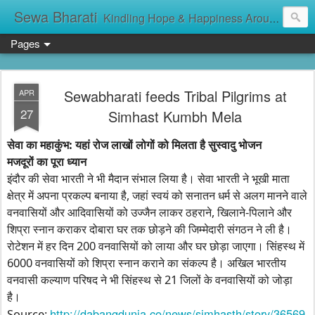
Sewa Bharati
Kindling Hope & Happiness Around सेवा भारती சேவாபாரதி సేవా భారతి സേവാഭാരതി સેવા ભારતી সেবা ভাঁরাটি
Pages
Sewabharati feeds Tribal Pilgrims at
APR
27
Simhast Kumbh Mela
सेवा का महाकुंभ: यहां रोज लाखों लोगों को मिलता है सुस्वादु भोजन
मजदूरों का पूरा ध्यान
इंदौर की सेवा भारती ने भी मैदान संभाल लिया है। सेवा भारती ने भूखी माता
क्षेत्र में अपना प्रकल्प बनाया है, जहां स्वयं को सनातन धर्म से अलग मानने वाले
वनवासियों और आदिवासियों को उज्जैन लाकर ठहराने, खिलाने-पिलाने और
शिप्रा स्नान कराकर दोबारा घर तक छोड़ने की जिम्मेदारी संगठन ने ली है।
रोटेशन में हर दिन 200 वनवासियों को लाया और घर छोड़ा जाएगा। सिंहस्थ में
6000 वनवासियों को शिप्रा स्नान कराने का संकल्प है। अखिल भारतीय
वनवासी कल्याण परिषद ने भी सिंहस्थ से 21 जिलों के वनवासियों को जोड़ा
है।
http://dabangdunia.co/news/simhasth/story/36569
Source: