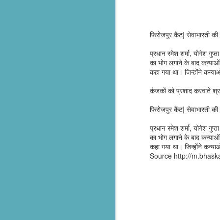
సేవాభారతి డాక్టర్ హెడ్గేవార్ బ్లడ్ సెంటర్ ప్రారంభోత్సవం | Seva Bharati Blood Bank
फिरोजपुर कैंट| सेवाभारती की
“സേവാഭാരതി മാതൃക | നിർധന കുടുംബത്തിന് 8 ലക്ഷം രൂപയുടെ വീട് സമ്മാനം”| VISMAYANEWS
प्रधान रमेश शर्मा, योगेश गुप
Yuva Ke Liye Sewa Bharti mein Kaun Si Suvidha Hai? || KBBSC Official ||
का भोग लगाने के बाद कन्याओं
कहा गया था। जिन्होंने कन्या
Seva Bharati, Madras Regiment launch free dialysis centre at Pazhavangadi Ganapathi Temple
कंजकों को प्रशाद करवाते श्र
സേവാഭാരതി സൗജന്യ ഡയാലിസിസ് കേന്ദ്രം തുടങ്ങുന്നു .
फिरोजपुर कैंट| सेवाभारती की
Thiruvananthapuram: Torrential rains 
Thalachaikkanoridam - Handing over the keys of a house built in Aymanam Panchayat, Kottayam
प्रधान रमेश शर्मा, योगेश गुप
the state, have triggered widespread 
का भोग लगाने के बाद कन्याओं
according to the latest official figures.
कहा गया था। जिन्होंने कन्या
Holi Celebrations at Sewabharti Matruchchaaya
Source http://m.bhas
More than 7,600 people have been shif
196 houses have suffered partial damag
फतेहाबाद के टोहाना में सेवा भारती द्वारा निःशुल्क जांच शिविर आयोजित
Several districts remain under red a
Kerala Kumbh Mela & Sevabharathi
and related incidents at around 100 loc
Amid the ongoing flood situation, Sev
Sewabharati zirakpur Punjab Shoes distribution