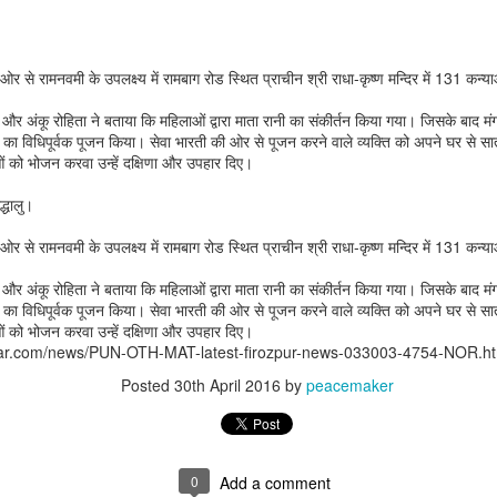
 ओर से रामनवमी के उपलक्ष्य में रामबाग रोड स्थित प्राचीन श्री राधा-कृष्ण मन्दिर में 131 क
्ता और अंकू रोहिता ने बताया कि महिलाओं द्वारा माता रानी का संकीर्तन किया गया। जिसके बाद 
ं का विधिपूर्वक पूजन किया। सेवा भारती की ओर से पूजन करने वाले व्यक्ति को अपने घर से स
ओं को भोजन करवा उन्हें दक्षिणा और उपहार दिए।
द्धालु।
 ओर से रामनवमी के उपलक्ष्य में रामबाग रोड स्थित प्राचीन श्री राधा-कृष्ण मन्दिर में 131 क
that lashed Kerala on August 2 and 3, with heavy rainfall continuing in sever
्ता और अंकू रोहिता ने बताया कि महिलाओं द्वारा माता रानी का संकीर्तन किया गया। जिसके बाद 
flooding, landslides and soil erosion, leaving 15 people dead and seven othe
ं का विधिपूर्वक पूजन किया। सेवा भारती की ओर से पूजन करने वाले व्यक्ति को अपने घर से स
ओं को भोजन करवा उन्हें दक्षिणा और उपहार दिए।
kar.com/news/PUN-OTH-MAT-latest-firozpur-news-033003-4754-NOR.htm
ted to 273 relief camps across the state, while 27 houses have been completel
e, and crop loss has been reported over 165 hectares, affecting around 3,600 f
Posted
30th April 2016
by
peacemaker
lert, with the Kerala State Disaster Management Authority (KSDMA) reporting
ations.
0
Add a comment
a Bharati has intensified its relief and rescue operations across the affecte