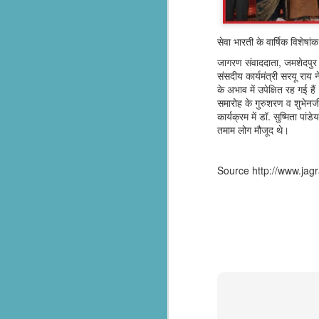
సేవాభారతి డాక్టర్ హెడ్గేవార్ బ్లడ్ సెంటర్ ప్రారంభోత్సవం | Seva Bharati Blood Bank
सेवा भारती के वार्षिक विशेषां
“സേവാഭാരതി മാതൃക | നിർധന കുടുംബത്തിന് 8 ലക്ഷം രൂപയുടെ വീട് സമ്മാനം”| VISMAYANEWS
जागरण संवाददाता, जमशेदपुर : 
संसदीय कार्यमंत्री सरयू राय न
Yuva Ke Liye Sewa Bharti mein Kaun Si Suvidha Hai? || KBBSC Official ||
के अभाव में उपेक्षित रह गई 
समारोह के गुरुशरण व शुभेनज
कार्यक्रम में डॉ. सुष्मिता प
Seva Bharati, Madras Regiment launch free dialysis centre at Pazhavangadi Ganapathi Temple
तमाम लोग मौजूद थे।
സേവാഭാരതി സൗജന്യ ഡയാലിസിസ് കേന്ദ്രം തുടങ്ങുന്നു .
Source http://www.ja
Thiruvananthapuram: Torrential rains 
Thalachaikkanoridam - Handing over the keys of a house built in Aymanam Panchayat, Kottayam
the state, have triggered widespread 
according to the latest official figures.
Holi Celebrations at Sewabharti Matruchchaaya
More than 7,600 people have been shif
196 houses have suffered partial damag
फतेहाबाद के टोहाना में सेवा भारती द्वारा निःशुल्क जांच शिविर आयोजित
Several districts remain under red a
Kerala Kumbh Mela & Sevabharathi
and related incidents at around 100 loc
Amid the ongoing flood situation, Sev
Sewabharati zirakpur Punjab Shoes distribution