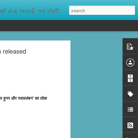
ેવા ભારતી সেবা ভাঁরাটি
n released
n missing. As
ix districts,
ेशज हुनर और स्वावलंबन' का लोक