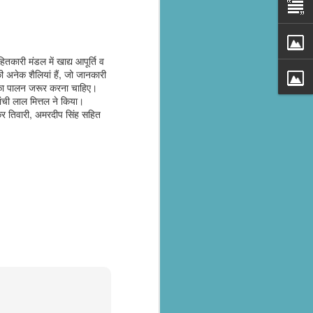
तकारी मंडल में खाद्य आपूर्ति व
की अनेक शैलियां हैं, जो जानकारी
व्य का पालन जरूर करना चाहिए।
ंची लाल मित्तल ने किया।
शंकर तिवारी, अमरदीप सिंह सहित
al parts of
rs missing,
y destroyed,
armers.
 landslides
d districts,