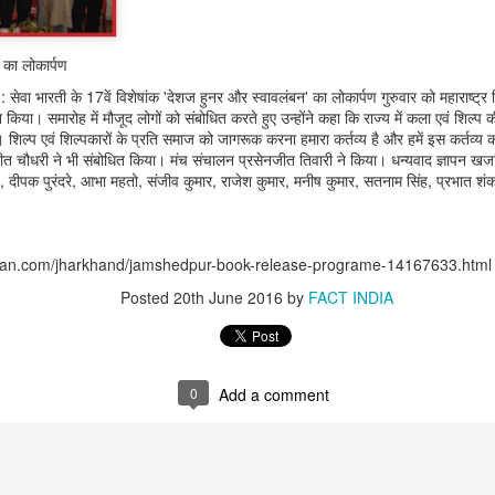
क का लोकार्पण
सेवा भारती के 17वें विशेषांक 'देशज हुनर और स्वावलंबन' का लोकार्पण गुरुवार को महाराष्ट्र हि
े किया। समारोह में मौजूद लोगों को संबोधित करते हुए उन्होंने कहा कि राज्य में कला एवं शिल्प 
हैं। शिल्प एवं शिल्पकारों के प्रति समाज को जागरूक करना हमारा कर्तव्य है और हमें इस कर्त
ीत चौधरी ने भी संबोधित किया। मंच संचालन प्रसेनजीत तिवारी ने किया। धन्यवाद ज्ञापन खजा
ांडेय, दीपक पुरंदरे, आभा महतो, संजीव कुमार, राजेश कुमार, मनीष कुमार, सतनाम सिंह, प्रभात 
gran.com/jharkhand/jamshedpur-book-release-programe-14167633.html
that lashed Kerala on August 2 and 3, with heavy rainfall continuing in sever
Posted
20th June 2016
by
FACT INDIA
flooding, landslides and soil erosion, leaving 15 people dead and seven othe
ted to 273 relief camps across the state, while 27 houses have been completel
e, and crop loss has been reported over 165 hectares, affecting around 3,600 f
0
Add a comment
lert, with the Kerala State Disaster Management Authority (KSDMA) reporting
ations.
a Bharati has intensified its relief and rescue operations across the affecte