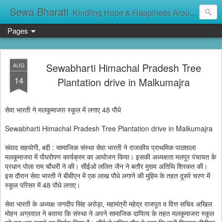
Sewa Bharati
Kindling Hope & Happiness Around सेवा भारती சேவாபாரதி సేవా భారతి സേവാഭാരതി સેવા ભારતી সেবা ভাঁরাটি
Pages
Sewabharti Himachal Pradesh Tree
AUG
14
Plantation drive in Malkumajra
सेवा भारती ने मलकूमाजरा स्कूल में लगाए 48 पौधे
Sewabharti Himachal Pradesh Tree Plantation drive in Malkumajra
संवाद सहयोगी, बद्दी : सामाजिक संस्था सेवा भारती ने राजकीय प्राथमिक पाठशाला
मलकूमाजरा में पौधरोपण कार्यक्रम का आयोजन किया। इसकी अध्यक्षता मलपुर पंचायत के
प्रधान पोला राम चौधरी ने की। सीईओ ललित जैन ने बतौर मुख्य अतिथि शिरकत की।
इस दौरान सेवा भारती ने बीबीएन में एक लाख पौधे लगाने की मुहिम के तहत दूसरे चरण में
स्कूल परिसर में 48 पौधे लगाए।
सेवा भारती के अध्यक्ष जगदीप सिंह अरोड़ा, महामंत्री महेद्र राजपूत व वित्त सचिव अखिल
मोहन अग्रवाल ने बताया कि संस्था ने अपने सामाजिक दायित्व के तहत मलकूमाजरा स्कूल