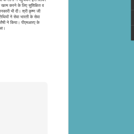
खत्म करने के लिए सुशिक्षित व
नकारी भी दी। श्री कृष्ण जी
थियों ने सेवा भारती के सेवा
तैषी ने किया। पीएमआरए के
हुआ।
al parts of
rs missing,
y destroyed,
armers.
 landslides
d districts,