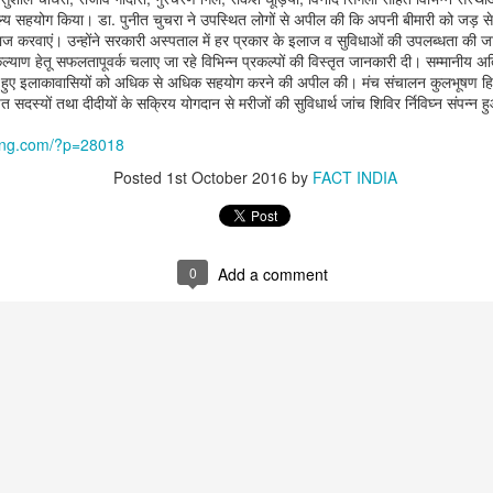
्य सहयोग किया। डा. पुनीत चुचरा ने उपस्थित लोगों से अपील की कि अपनी बीमारी को जड़ से 
लाज करवाएं। उन्होंने सरकारी अस्पताल में हर प्रकार के इलाज व सुविधाओं की उपलब्धता की जा
कल्याण हेतू सफलतापूवर्क चलाए जा रहे विभिन्न प्रकल्पों की विस्तृत जानकारी दी। सम्मानीय अति
रते हुए इलाकावासियों को अधिक से अधिक सहयोग करने की अपील की। मंच संचालन कुलभूषण हि
ित सदस्यों तथा दीदीयों के सक्रिय योगदान से मरीजों की सुविधार्थ जांच शिविर र्निविघ्न संपन्न 
jung.com/?p=28018
Posted
1st October 2016
by
FACT INDIA
0
Add a comment
that lashed Kerala on August 2 and 3, with heavy rainfall continuing in sever
flooding, landslides and soil erosion, leaving 15 people dead and seven othe
ted to 273 relief camps across the state, while 27 houses have been completel
e, and crop loss has been reported over 165 hectares, affecting around 3,600 f
lert, with the Kerala State Disaster Management Authority (KSDMA) reporting
ations.
a Bharati has intensified its relief and rescue operations across the affecte