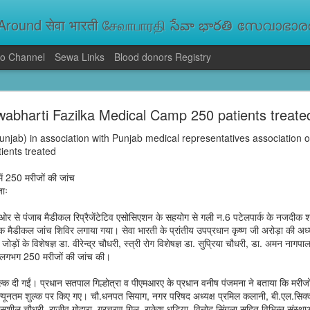
round सेवा भारती சேவாபாரதி సేవా భారతి സേവാഭാരതി સ
o Channel
Sewa Links
Blood donors Registry
va Bharati Leads Rescue and Relief Operations
abharti Fazilka Medical Camp 250 patients treate
aused floods, landslides and soil erosion, leaving 15 people dead and seve
 Seva Bharati volunteers are carrying out rescue and relief operations across s
njab) in association with Punjab medical representatives association 
ood and drinking water, and assisting patients in flood-affected areas.
ients treated
ें 250 मरीजों की जांच
जाः
ओर से पंजाब मैडीकल रिप्रैजेंटेटिव एसोसिएशन के सहयोग से गली न.6 पटेलपार्क के नजदीक श्री
ल्क मैडीकल जांच शिविर लगाया गया। सेवा भारती के प्रांतीय उपप्रधान कृष्ण जी अरोड़ा की अध्यक
ड़ों के विशेषज्ञ डा. वीरेन्द्र चौधरी, स्त्री रोग विशेषज्ञ डा. सुप्रिया चौधरी, डा. अमन नागप
ने लगभग 250 मरीजों की जांच की।
ुल्क दी गईं। प्रधान सतपाल गिल्होत्रा व पीएमआरए के प्रधान वनीष पंजमना ने बताया कि मरीजो
ट न्यूनतम शुल्क पर किए गए। चौ.धनपत सियाग, नगर परिषद अध्यक्ष प्रमिल कलानी, बी.एल.सिक्क
 सुशील चौधरी, राजीव गोदारा, गुरचरण गिल, राकेश धूड़िया, विनोद सिंगला सहित विभिन्न संस्थाओ