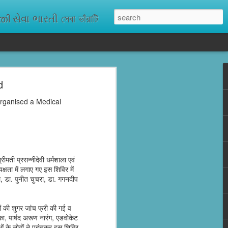
ેવા ભારતી সেবা ভাঁরাটি
d
n missing. As
ix districts,
organised a Medical
मती प्रसन्नीदेवी धर्मशाला एवं
्षता में लगाए गए इस शिविर में
ाल, डा. पुनीत चुचरा, डा. गगनदीप
ं की शुगर जांच फ्री की गई व
ा, पार्षद अरूण नारंग, एडवोकेट
ं के लोगों ने पहुंचकर इस शिविर