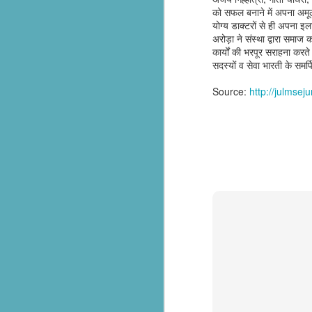
को सफल बनाने में अपना अमूल
సేవాభారతి డాక్టర్ హెడ్గేవార్ బ్లడ్ సెంటర్ ప్రారంభోత్సవం | Seva Bharati Blood Bank
योग्य डाक्टरों से ही अपना इ
अरोड़ा ने संस्था द्वारा समाज 
कार्यों की भरपूर सराहना क
“സേവാഭാരതി മാതൃക | നിർധന കുടുംബത്തിന് 8 ലക്ഷം രൂപയുടെ വീട് സമ്മാനം”| VISMAYANEWS
सदस्यों व सेवा भारती के समर्प
Yuva Ke Liye Sewa Bharti mein Kaun Si Suvidha Hai? || KBBSC Official ||
Source:
http://julmse
Seva Bharati, Madras Regiment launch free dialysis centre at Pazhavangadi Ganapathi Temple
സേവാഭാരതി സൗജന്യ ഡയാലിസിസ് കേന്ദ്രം തുടങ്ങുന്നു .
Thiruvananthapuram: Torrential rains 
Thalachaikkanoridam - Handing over the keys of a house built in Aymanam Panchayat, Kottayam
the state, have triggered widespread 
according to the latest official figures.
Holi Celebrations at Sewabharti Matruchchaaya
More than 7,600 people have been shif
196 houses have suffered partial damag
फतेहाबाद के टोहाना में सेवा भारती द्वारा निःशुल्क जांच शिविर आयोजित
Several districts remain under red a
Kerala Kumbh Mela & Sevabharathi
and related incidents at around 100 loc
Amid the ongoing flood situation, Sev
Sewabharati zirakpur Punjab Shoes distribution