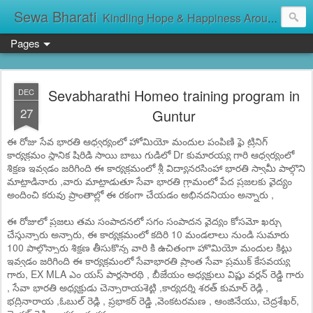
Sewa Bharati
Kindling Hope & Happiness Around सेवा भारती சேவாபாரதி సేవా భారతి സേവാഭാരതി સેવા ભારતી সেবা ভাঁরাটি
Pages
Sevabharathi Homeo training program in
DEC
27
Guntur
ఈ రోజు సేవ భారతి ఆధ్వర్యంలో హోమియో మందుల పంపిణి ఫై ట్రినిగ్
కార్యక్రమం స్థానిక షిరిడి సాయి బాబు గుడిలో Dr కుమారయ్య గారి ఆధ్వర్యంలో
శిక్షణ ఇవ్వడం జరిగింది ఈ కార్
యక్రమంలో శ్రీ విద్యానరసింహా భారతి స్వామీ పాల్గొని
మాట్లాడినారు ,వారు మాట్లాడుతూ సేవా భారతి గ్రామంలో పేద ప్రజలకు వైద్యం
అందించి కరువు ప్రాంతాల్లో ఈ రకంగా చేయడం అభినదనియం అన్నారు ,
ఈ రోజులో ప్రజలు తమ సంపాదనలో సగం సంపాదన వైద్యం కోసమో ఖర్చు
చేస్తున్నారు అన్నారు, ఈ కార్యక్రమంలో కదిరి 10 మండలాలు నుండి సుమారు
100 పాల్గొన్నారు శిక్షణ తీసుకొన్న వారి కి ఉచితంగా హొమియో మందుల కిట్టు
ఇవ్వడం జరిగింది ఈ కార్యక్రమంలో సేవాభారతి ప్రాంత సేవా ప్రముక్ కేసవయ్య
గారు, EX MLA ఎం యస్ పార్థసారథి , బీజేయం అధ్యక్షులు విష్ణు వర్ధన్ రెడ్డి గారు
, సేవా భారతి అధ్యక్షుడు చెన్నారాయశెట్టి ,కార్యదర్శి శరత్ కుమార్ రెడ్డి ,
భద్రినారాయ ,ఓబుల్ రెడ్డి , ప్రభాకర్ రెడ్డి ,వెంకటరమణ , ఆంజినేయు, చెద్రశేఖర్,