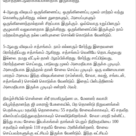
தேசத்தின்ஆரோக்கியமானதாக இருக்கிறது.
4-ஆவது விஷயம் ஒருங்கிணைப்பு. ஒருங்கிணைப்பு மூலம் மாற்றம் வந்து
கொண்டிருக்கிறது. எல்லா துறைகளும், அமைப்புகளும்
ஒருங்கிணைந்தால்தான் சிறப்பாக இருக்கும். ஒவ்வொரு உறுப்பினரும்
குழுவாகி வலுவானதாக இருக்கிறது. ஒருங்கிணைப்பில் இருக்கும் நாம்
மற்றவர்களுக்கு நல்ல பண்புகளை சொல்லி கொடுக்க வேண்டும்.
5-ஆவது விஷயம் சத்சங்கம். நாம் எல்லாரும் சேர்ந்து இறைவனை
பிரார்த்திப்பது சத்சங்கம் ஆகிறது. சத்சங்கம் வெளியே தொடங்குவது
இல்லை. நமது வீட்டில் தான் ஆரம்பிக்கிறது. சேர்ந்து சாப்பிடுவது,
பிரார்த்தனை செய்வது, பாடுவது மூலம் அமைதியாக இருக்க முடியும்.
அமைதியாக இருந்தால் தான் சேவை செய்ய முடியும். ஒரு வலிமையான
பாரதம் அமைய இந்த விஷயங்களை (சம்ஸ்கார், சேவா, சுவஜ், சங்கடன்,
சத்சங்கன்) சொல்லி கொடுக்க வேண்டும். இதைப் பின்பற்றினால்
அமைதியாக இருக்க முடியும் என்றார் அவர்.
நிகழ்ச்சியில் சென்னை ஸ்ரீ ராமகிருஷ்ண மட மேலாளர் சுவாமி
விமுர்த்தானந்த ஜி மகராஜ் பேசுகையில், பிற தொண்டு நிறுவனங்கள்
பெறக்கூடிய உதவித் தொகையை 55 சதவீத சேவைக்காகவும், 45 சதவீத
விளம்பரப்படுத்துவதற்காகவும் செலவிடுகிறார்கள். சேவா பாரதி உள்ளிட்ட
இந்து சமய சேவை இயக்கங்கள் தாங்கள் பெறும் நிதிஉதவியை 100
சதவீதம் என்றால் 110 சதவீம் சேவை அளிக்கின்றனர். சேவை
செய்பவர்களுக்கு லட்சியம் இருக்க வேண்டும். இந்த லட்சியம்