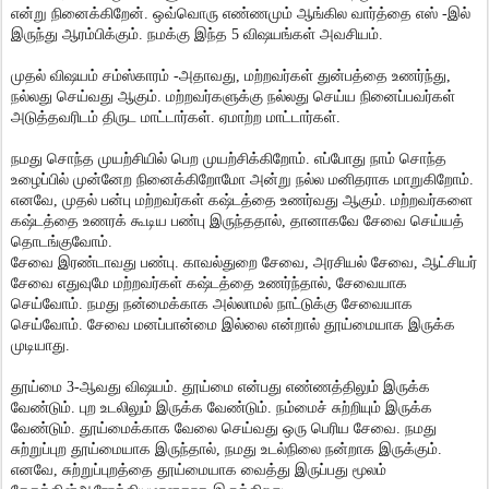
என்று நினைக்கிறேன். ஒவ்வொரு எண்ணமும் ஆங்கில வார்த்தை எஸ் -இல்
இருந்து ஆரம்பிக்கும். நமக்கு இந்த 5 விஷயங்கள் அவசியம்.
முதல் விஷயம் சம்ஸ்காரம் -அதாவது, மற்றவர்கள் துன்பத்தை உணர்ந்து,
நல்லது செய்வது ஆகும். மற்றவர்களுக்கு நல்லது செய்ய நினைப்பவர்கள்
அடுத்தவரிடம் திருட மாட்டார்கள். ஏமாற்ற மாட்டார்கள்.
நமது சொந்த முயற்சியில் பெற முயற்சிக்கிறோம். எப்போது நாம் சொந்த
உழைப்பில் முன்னேற நினைக்கிறோமோ அன்று நல்ல மனிதராக மாறுகிறோம்.
எனவே, முதல் பன்பு மற்றவர்கள் கஷ்டத்தை உணர்வது ஆகும். மற்றவர்களை
கஷ்டத்தை உணரக் கூடிய பண்பு இருந்ததால், தானாகவே சேவை செய்யத்
தொடங்குவோம்.
சேவை இரண்டாவது பண்பு. காவல்துறை சேவை, அரசியல் சேவை, ஆட்சியர்
சேவை எதுவுமே மற்றவர்கள் கஷ்டத்தை உணர்ந்தால், சேவையாக
செய்வோம். நமது நன்மைக்காக அல்லாமல் நாட்டுக்கு சேவையாக
செய்வோம். சேவை மனப்பான்மை இல்லை என்றால் தூய்மையாக இருக்க
முடியாது.
தூய்மை 3-ஆவது விஷயம். தூய்மை என்பது எண்ணத்திலும் இருக்க
வேண்டும். புற உடலிலும் இருக்க வேண்டும். நம்மைச் சுற்றியும் இருக்க
வேண்டும். தூய்மைக்காக வேலை செய்வது ஒரு பெரிய சேவை. நமது
சுற்றுப்புற தூய்மையாக இருந்தால், நமது உடல்நிலை நன்றாக இருக்கும்.
எனவே, சுற்றுப்புறத்தை தூய்மையாக வைத்து இருப்பது மூலம்