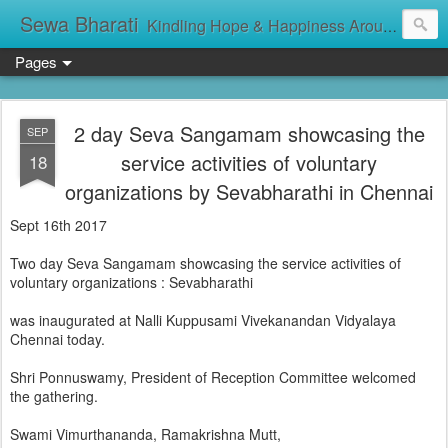
Sewa Bharati
Kindling Hope & Happiness Around सेवा भारती சேவாபாரதி సేవా భారతి സേവാഭാരതി સેવા ભારતી সেবা ভাঁরাটি
Pages
2 day Seva Sangamam showcasing the
SEP
service activities of voluntary
18
organizations by Sevabharathi in Chennai
Sept 16th 2017
Two day Seva Sangamam showcasing the service activities of
voluntary organizations : Sevabharathi
was inaugurated at Nalli Kuppusami Vivekanandan Vidyalaya
Chennai today.
Shri Ponnuswamy, President of Reception Committee welcomed
the gathering.
Swami Vimurthananda, Ramakrishna Mutt,