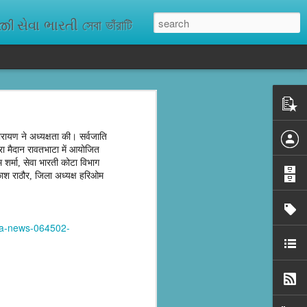
ેવા ભારતી সেবা ভাঁরাটি
n missing. As
ix districts,
ायण ने अध्यक्षता की। सर्वजाति
रा मैदान रावतभाटा में आयोजित
म शर्मा, सेवा भारती कोटा विभाग
ाश राठौर, जिला अध्यक्ष हरिओम
ta-news-064502-