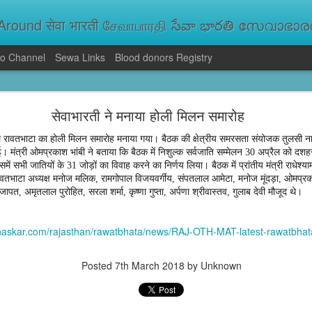
round सेवा भारती சேவாபாரதி సేవా భారతి സേവാഭാരതി સ
o Channel
Sewa Links
Blood donors Registry
va Bharati Leads Rescue and Relief Operations
सेवाभारती ने मनाया होली मिलन समारोह
aused floods, landslides and soil erosion, leaving 15 people dead and seve
 Seva Bharati volunteers are carrying out rescue and relief operations across s
 रावतभाटा का होली मिलन समारोह मनाया गया। बैठक की क्षेत्रीय समरसता संयोजक तुलसी नार
ood and drinking water, and assisting patients in flood-affected areas.
ई। मंत्री ओमप्रकाश भांबी ने बताया कि बैठक में निशुल्क सर्वजाति सम्मेलन 30 अप्रैल को दशह
ें सभी जातियों के 31 जोड़ों का विवाह करने का निर्णय लिया। बैठक में प्रांतीय मंत्री राधेश्या
ावतभाटा अध्यक्ष मनोज मलिक, रामगोपाल विजयवर्गीय, संपतलाल आमेटा, मनोज मूंदड़ा, ओमप्रक
जापत, अमृतलाल पुरोहित, सरला शर्मा, कृष्णा गुप्ता, अर्पणा श्रीवास्तव, गुलाब देवी मौजूद थे।
bhaskar.com/rajasthan/rawatbhata/news/RAJ-OTH-MAT-latest-rawatbha
Posted
7th March 2018
by Unknown