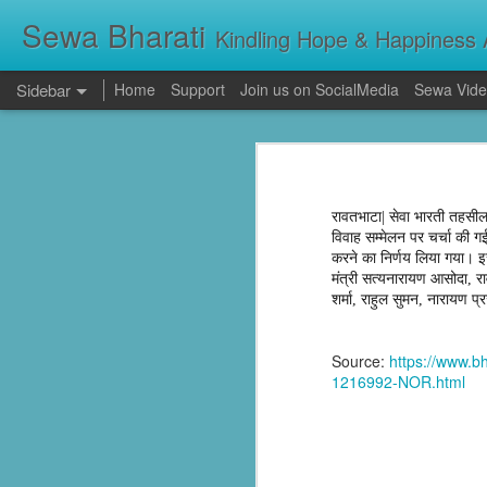
Sewa Bharati
Kindling Hope & Happiness A
Sidebar
Home
Support
Join us on SocialMedia
Sewa Vide
Kerala Floods: Seva Bharati Leads Rescue and Relief Operations
Kerala Floods: Se
Primary Education the foundation of good Life- AP High Court Justice Battu Devanand
Torrential rains across Kerala have c
thousands take shelter in relief camps,
रावतभाटा| सेवा भारती तहसील
evacuating stranded families, supplying f
Sevabharathi service to mankind is praise worthy : Governor Shivpratap Shukla
विवाह सम्मेलन पर चर्चा की ग
करने का निर्णय लिया गया। इसम
Dr Hedgewar Blood bank inaugurated in Hyderabad by Governor Sri Shivapratap Shukla
मंत्री सत्यनारायण आसोदा, र
शर्मा, राहुल सुमन, नारायण प्र
LIVE: సేవాభారతి డాక్టర్ హెడ్గేవార్ బ్లడ్ సెంటర్ ప్రారంభోత్సవం | Seva Bharati Blood Bank | Jagriti Tv
Source:
https://www.
सेवा भारती वनवासी एवं दिव्यांग बालक छात्रावास, गाँधी नगर भोपाल के आठवीं कक्षा के छात्र प्रथम श्रेणी में उत्तीर्ण हुए
1216992-NOR.html
ਸੇਵਾ ਭਾਰਤੀ ਰਾਜਪੁਰਾ ਵੱਲੋਂ ਨਵੀਂ ਕਾਰਜਕਾਰਨੀ ਦਾ ਗਠਨ
Guv lauds Seva Bharati service to the poor at blood bank inauguration