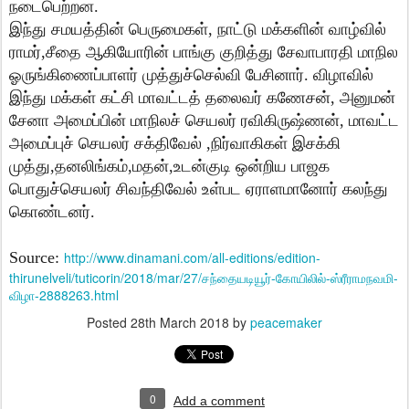
நடைபெற்றன.
இந்து சமயத்தின் பெருமைகள், நாட்டு மக்களின் வாழ்வில்
ராமர்,சீதை ஆகியோரின் பாங்கு குறித்து சேவாபாரதி மாநில
ஓருங்கிணைப்பாளர் முத்துச்செல்வி பேசினார். விழாவில்
இந்து மக்கள் கட்சி மாவட்டத் தலைவர் கணேசன், அனுமன்
சேனா அமைப்பின் மாநிலச் செயலர் ரவிகிருஷ்ணன், மாவட்ட
அமைப்புச் செயலர் சக்திவேல் ,நிர்வாகிகள் இசக்கி
முத்து,தனலிங்கம்,மதன்,உடன்குடி ஒன்றிய பாஜக
பொதுச்செயலர் சிவந்திவேல் உள்பட ஏராளமானோர் கலந்து
கொண்டனர்.
Source:
http://www.dinamani.com/all-editions/edition-
thirunelveli/tuticorin/2018/mar/27/சந்தையடியூர்-கோயிலில்-ஸ்ரீராமநவமி-
விழா-2888263.html
Posted
28th March 2018
by
peacemaker
0
Add a comment