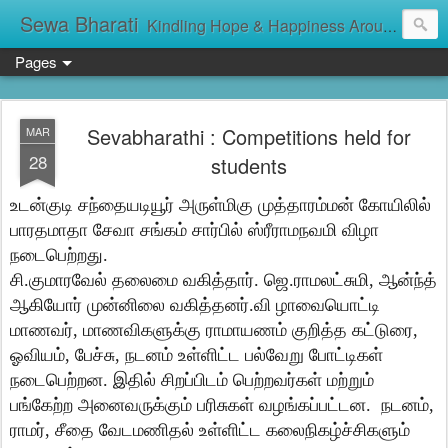
Sewa Bharati
Kindling Hope & Happiness Around सेवा भारती சேவாபாரதி సేవా భారతి സേവാഭാരതി સેવા ભારતી সেবা ভাঁরাটি
Pages
Sevabharathi : Competitions held for
MAR
28
students
உடன்குடி சந்தையடியூர் அருள்மிகு முத்தாரம்மன் கோயிலில்
பாரதமாதா சேவா சங்கம் சார்பில் ஸ்ரீராமநவமி விழா
நடைபெற்றது.
சி.குமாரவேல் தலைமை வகித்தார். ஜெ.ராமலட்சுமி, ஆன்ந்த்
ஆகியோர் முன்னிலை வகித்தனர்.வி ழாவையொட்டி
மாணவர், மாணவிகளுக்கு ராமாயணம் குறித்த கட்டுரை,
ஓவியம், பேச்சு, நடனம் உள்ளிட்ட பல்வேறு போட்டிகள்
நடைபெற்றன. இதில் சிறப்பிடம் பெற்றவர்கள் மற்றும்
பங்கேற்ற அனைவருக்கும் பரிசுகள் வழங்கப்பட்டன. நடனம்,
ராமர், சீதை வேடமணிதல் உள்ளிட்ட கலைநிகழ்ச்சிகளும்