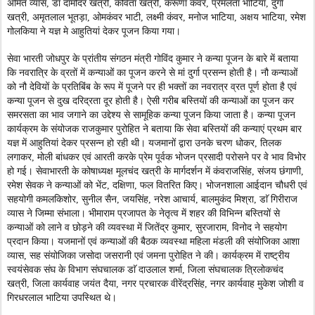
अमित व्यास, डाॅ दामोदर खत्री, कविता खत्री, करूणा कंवर, प्रेमलता भाटिया, दुर्गा
खत्री, अमृतलाल भूतड़ा, ओमकंवर भाटी, लक्ष्मी कंवर, मनोज भाटिया, अक्षय भाटिया, रमेश
गोलकिया ने यज्ञ मे आहुतियां देकर पूजन किया गया।
सेवा भारती जोधपुर के प्रांतीय संगठन मंत्री गोविंद कुमार ने कन्या पूजन के बारे में बताया
कि नवरात्रि के व्रतों में कन्याओं का पूजन करने से मां दुर्गा प्रसन्न होती है। नौ कन्याओं
को नौ देवियों के प्रतिबिंब के रूप में पूजने पर ही भक्तों का नवरात्र व्रत पूर्ण होता है एवं
कन्या पूजन से दुख दरिद्रता दूर होती है। ऐसी गरीब बस्तियों की कन्याओं का पूजन कर
समरसता का भाव जगाने का उद्देश्य से सामूहिक कन्या पूजन किया जाता है। कन्या पूजन
कार्यक्रम के संयोजक राजकुमार पुरोहित ने बताया कि सेवा बस्तियों की कन्याएं प्रथम बार
यज्ञ में आहुतियां देकर प्रसन्न हो रही थी। यजमानों द्वारा उनके चरण धोकर, तिलक
लगाकर, मोली बांधकर एवं आरती करके प्रेम पूर्वक भोजन प्रसादी परोसने पर वे भाव विभोर
हो गई। सेवाभारती के कोषाध्यक्ष मूलचंद खत्री के मार्गदर्शन में कंवराजसिंह, संजय छंगाणी,
रमेश सेवक ने कन्याओं को भेंट, दक्षिणा, फल वितरित किए। भोजनशाला आईदान चौधरी एवं
सहयोगी कमलकिशोर, सुनील सैन, जयसिंह, नरेश आचार्य, बालमुकंद मिश्रा, डाॅ गिरीराज
व्यास ने जिम्मा संभाला। भीमाराम प्रजापत के नेतृत्व में शहर की विभिन्न बस्तियों से
कन्याओं को लाने व छोड़ने की व्यवस्था में जितेंद्र कुमार, सुरजाराम, विनोद ने सहयोग
प्रदान किया। यजमानों एवं कन्याओं की बैठक व्यवस्था महिला मंडली की संयोजिका आशा
व्यास, सह संयोजिका जसोदा जसरानी एवं जमना पुरोहित ने की। कार्यक्रम में राष्ट्रीय
स्वयंसेवक संघ के विभाग संघचालक डाॅ दाउलाल शर्मा, जिला संघचालक त्रिलोकचंद
खत्री, जिला कार्यवाह जयंत दैया, नगर प्रचारक वीरेंद्रसिंह, नगर कार्यवाह मुकेश जोशी व
गिरधरलाल भाटिया उपस्थित थे।