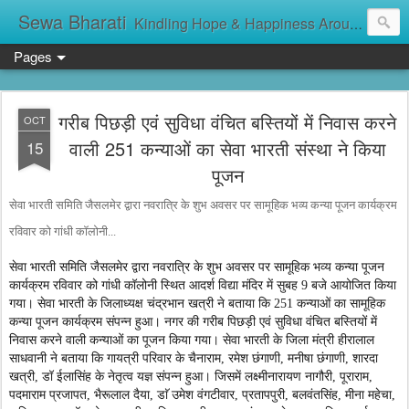
Sewa Bharati
Kindling Hope & Happiness Around सेवा भारती சேவாபாரதி సేవా భారతి സേവാഭാരതി સેવા ભારતી সেবা ভাঁরাটি
Pages
गरीब पिछड़ी एवं सुविधा वंचित बस्तियों में निवास करने
OCT
वाली 251 कन्याओं का सेवा भारती संस्था ने किया
15
पूजन
सेवा भारती समिति जैसलमेर द्वारा नवरात्रि के शुभ अवसर पर सामूहिक भव्य कन्या पूजन कार्यक्रम
रविवार को गांधी कॉलोनी...
सेवा भारती समिति जैसलमेर द्वारा नवरात्रि के शुभ अवसर पर सामूहिक भव्य कन्या पूजन
कार्यक्रम रविवार को गांधी कॉलोनी स्थित आदर्श विद्या मंदिर में सुबह 9 बजे आयोजित किया
गया। सेवा भारती के जिलाध्यक्ष चंद्रभान खत्री ने बताया कि 251 कन्याओं का सामूहिक
कन्या पूजन कार्यक्रम संपन्न हुआ। नगर की गरीब पिछड़ी एवं सुविधा वंचित बस्तियों में
निवास करने वाली कन्याओं का पूजन किया गया। सेवा भारती के जिला मंत्री हीरालाल
साधवानी ने बताया कि गायत्री परिवार के चैनाराम, रमेश छंगाणी, मनीषा छंगाणी, शारदा
खत्री, डॉ ईलासिंह के नेतृत्व यज्ञ संपन्न हुआ। जिसमें लक्ष्मीनारायण नागौरी, पूराराम,
पदमाराम प्रजापत, भैरूलाल दैया, डाॅ उमेश वंगटीवार, प्रतापपुरी, बलवंतसिंह, मीना महेचा,