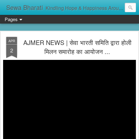
Sewa Bharati
Kindling Hope & Happiness Around सेवा भारती சேவாபாரதி సేవా భారతి സേവാഭാരതി સેવા ભારતી সেবা ভাঁরাটি
Pages
AJMER NEWS | सेवा भारती समिति द्वारा होली
APR
2
मिलन समारोह का आयोजन ...