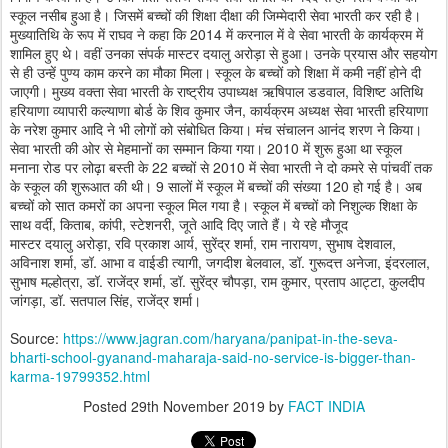
स्कूल नसीब हुआ है। जिसमें बच्चों की शिक्षा दीक्षा की जिम्मेदारी सेवा भारती कर रही है।
मुख्यातिथि के रूप में राघव ने कहा कि 2014 में करनाल में वे सेवा भारती के कार्यक्रम में
शामिल हुए थे। वहीं उनका संपर्क मास्टर दयालु अरोड़ा से हुआ। उनके प्रयास और सहयोग
से ही उन्हें पुण्य काम करने का मौका मिला। स्कूल के बच्चों को शिक्षा में कमी नहीं होने दी
जाएगी। मुख्य वक्ता सेवा भारती के राष्ट्रीय उपाध्यक्ष ऋषिपाल डडवाल, विशिष्ट अतिथि
हरियाणा व्यापारी कल्याणा बोर्ड के शिव कुमार जैन, कार्यक्रम अध्यक्ष सेवा भारती हरियाणा
के नरेश कुमार आदि ने भी लोगों को संबोधित किया। मंच संचालन आनंद शरण ने किया।
सेवा भारती की ओर से मेहमानों का सम्मान किया गया। 2010 में शुरू हुआ था स्कूल
मनाना रोड पर लोढ़ा बस्ती के 22 बच्चों से 2010 में सेवा भारती ने दो कमरे से पांचवीं तक
के स्कूल की शुरूआत की थी। 9 सालों में स्कूल में बच्चों की संख्या 120 हो गई है। अब
बच्चों को सात कमरों का अपना स्कूल मिल गया है। स्कूल में बच्चों को निशुल्क शिक्षा के
साथ वर्दी, किताब, कांपी, स्टेशनरी, जूते आदि दिए जाते हैं। ये रहे मौजूद
मास्टर दयालु अरोड़ा, रवि प्रकाश आर्य, सुरेंद्र शर्मा, राम नारायण, सुभाष देशवाल,
अविनाश शर्मा, डॉ. आभा व वाईडी त्यागी, जगदीश बेलवाल, डॉ. गुरूदत्त अनेजा, इंदरलाल,
सुभाष मल्होत्रा, डॉ. राजेंद्र शर्मा, डॉ. सुरेंद्र चौपड़ा, राम कुमार, प्रताप आट्टा, कुलदीप
जांगड़ा, डॉ. सतपाल सिंह, राजेंद्र शर्मा।
Source:
https://www.jagran.com/haryana/panipat-in-the-seva-
bharti-school-gyanand-maharaja-said-no-service-is-bigger-than-
karma-19799352.html
Posted
29th November 2019
by
FACT INDIA