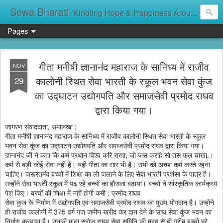
Sewa Bharati
Kindling Hope & Happiness Around सेवा भारती சேவாபாரதி సేవా భారతి സേവാഭാരതി સેવા ભારતી সেবা ভাঁরাটি
Pages
गीता मनीषी ज्ञानानंद महाराज के सानिध्य में राजीव
NOV
कालोनी स्थित सेवा भारती के स्कूल भवन सेवा कुंज
29
का उद्घाटन उद्योगपति और समाजसेवी प्रमोद राघव
द्वारा किया गया।
जागरण संवाददाता, समालखा :
गीता मनीषी ज्ञानानंद महाराज के सानिध्य में राजीव कालोनी स्थित सेवा भारती के स्कूल
भवन सेवा कुंज का उद्घाटन उद्योगपति और समाजसेवी प्रमोद राघव द्वारा किया गया।
ज्ञानानंद जी ने कहा कि कर्म प्रधान विश्व करि राखा, जो जस करहि सो तस फल चाखा.।
कर्म से बड़ी कोई सेवा नहीं है। यही गीता का सार भी है। सभी को अच्छा कर्म करते रहना
चाहिए। जरूरतमंद बच्चों में शिक्षा का लौ जलाने के लिए सेवा भारती प्रशंसा के पात्र है।
उन्होंने सेवा भारती स्कूल में पढ़ रहे बच्चों का हौसला बढ़ाया। बच्चों ने सांस्कृतिक कार्यक्रम
पेश किए। बच्चों की शिक्षा में नहीं होगी कमी : प्रमोद राघव
सेवा कुंज के निर्माण में उद्योगपति एवं समाजसेवी प्रमोद राघव का मुख्य योगदान है। उन्होंने
ही राजीव कालोनी में 375 वर्ग गज जमीन खरीद कर दान देने के साथ सेवा कुंज भवन का
निर्माण करवाया है। उनकी माता सरोज राघव सेवा समिति की मदद से ही गरीब बच्चों को