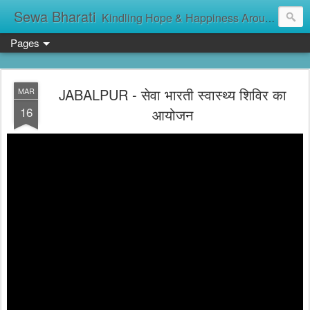
Sewa Bharati
Kindling Hope & Happiness Around सेवा भारती சேவாபாரதி సేవా భారతి സേവാഭാരതി સેવા ભારતી সেবা ভাঁরাটি
Pages
JABALPUR - सेवा भारती स्वास्थ्य शिविर का
MAR
16
आयोजन