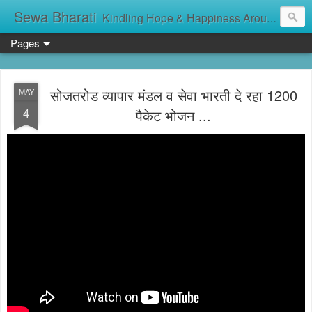
Sewa Bharati
Kindling Hope & Happiness Around सेवा भारती சேவாபாரதி సేవా భారతి സേവാഭാരതി સેવા ભારતી সেবা ভাঁরাটি
Pages
सोजतरोड व्यापार मंडल व सेवा भारती दे रहा 1200
MAY
4
पैकेट भोजन ...