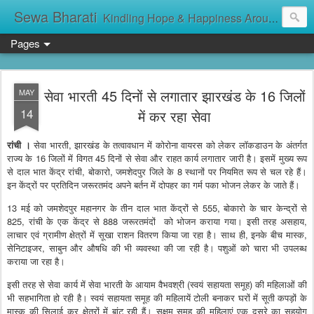
Sewa Bharati
Kindling Hope & Happiness Around सेवा भारती சேவாபாரதி సేవా భారతి സേവാഭാരതി સેવા ભારતી সেবা ভাঁরাটি
Pages
सेवा भारती 45 दिनों से लगातार झारखंड के 16 जिलों
MAY
14
में कर रहा सेवा
रांची ।
सेवा भारती, झारखंड के तत्वावधान में कोरोना वायरस को लेकर लॉकडाउन के अंतर्गत
राज्य के 16 जिलों में विगत 45 दिनों से सेवा और राहत कार्य लगातार जारी है। इसमें मुख्य रूप
से दाल भात केंद्र रांची, बोकारो, जमशेदपुर जिले के 8 स्थानों पर नियमित रूप से चल रहे हैं।
इन केंद्रों पर प्रतिदिन जरूरतमंद अपने बर्तन में दोपहर का गर्म पका भोजन लेकर के जाते हैं।
13 मई को जमशेदपुर महानगर के तीन दाल भात केंद्रों से 555, बोकारो के चार केन्द्रों से
825, रांची के एक केंद्र से 888 जरूरतमंदों को भोजन कराया गया। इसी तरह असहाय,
लाचार एवं ग्रामीण क्षेत्रों में सूखा राशन वितरण किया जा रहा है। साथ ही, इनके बीच मास्क,
सेनिटाइजर, साबुन और औषधि की भी व्यवस्था की जा रही है। पशुओं को चारा भी उपलब्ध
कराया जा रहा है।
इसी तरह से सेवा कार्य में सेवा भारती के आयाम वैभवश्री (स्वयं सहायता समूह) की महिलाओं की
भी सहभागिता हो रही है। स्वयं सहायता समूह की महिलायें टोली बनाकर घरों में सूती कपड़ों के
मास्क की सिलाई कर क्षेत्रों में बांट रही हैं। सक्षम समूह की महिलाएं एक दूसरे का सहयोग