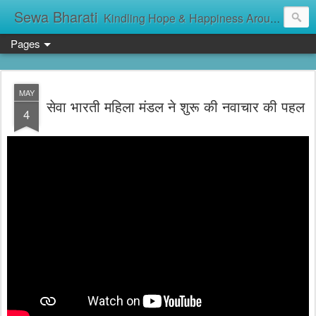
Sewa Bharati
Kindling Hope & Happiness Around सेवा भारती சேவாபாரதி సేవా భారతి സേവാഭാരതി સેવા ભારતી সেবা ভাঁরাটি
Pages
MAY
सेवा भारती महिला मंडल ने शुरू की नवाचार की पहल
4