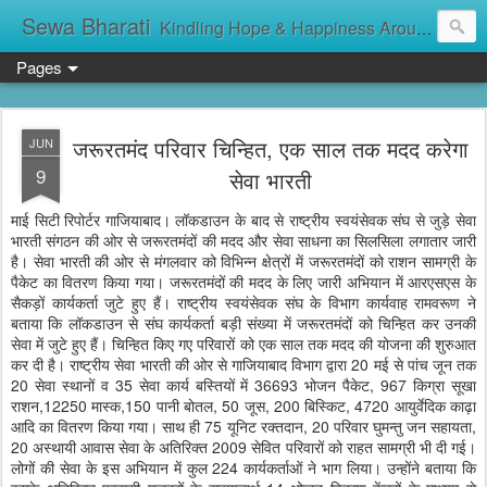
Sewa Bharati
Kindling Hope & Happiness Around सेवा भारती சேவாபாரதி సేవా భారతి സേവാഭാരതി સેવા ભારતી সেবা ভাঁরাটি
Pages
जरूरतमंद परिवार चिन्हित, एक साल तक मदद करेगा
JUN
9
सेवा भारती
माई सिटी रिपोर्टर गाजियाबाद। लॉकडाउन के बाद से राष्ट्रीय स्वयंसेवक संघ से जुड़े सेवा
भारती संगठन की ओर से जरूरतमंदों की मदद और सेवा साधना का सिलसिला लगातार जारी
है। सेवा भारती की ओर से मंगलवार को विभिन्न क्षेत्रों में जरूरतमंदों को राशन सामग्री के
पैकेट का वितरण किया गया। जरूरतमंदों की मदद के लिए जारी अभियान में आरएसएस के
सैकड़ों कार्यकर्ता जुटे हुए हैं। राष्ट्रीय स्वयंसेवक संघ के विभाग कार्यवाह रामवरूण ने
बताया कि लॉकडाउन से संघ कार्यकर्ता बड़ी संख्या में जरूरतमंदों को चिन्हित कर उनकी
सेवा में जुटे हुए हैं। चिन्हित किए गए परिवारों को एक साल तक मदद की योजना की शुरुआत
कर दी है। राष्ट्रीय सेवा भारती की ओर से गाजियाबाद विभाग द्वारा 20 मई से पांच जून तक
20 सेवा स्थानों व 35 सेवा कार्य बस्तियों में 36693 भोजन पैकेट, 967 किग्रा सूखा
राशन,12250 मास्क,150 पानी बोतल, 50 जूस, 200 बिस्किट, 4720 आयुर्वेदिक काढ़ा
आदि का वितरण किया गया। साथ ही 75 यूनिट रक्तदान, 20 परिवार घुमन्तु जन सहायता,
20 अस्थायी आवास सेवा के अतिरिक्त 2009 सेवित परिवारों को राहत सामग्री भी दी गई।
लोगों की सेवा के इस अभियान में कुल 224 कार्यकर्ताओं ने भाग लिया। उन्होंने बताया कि