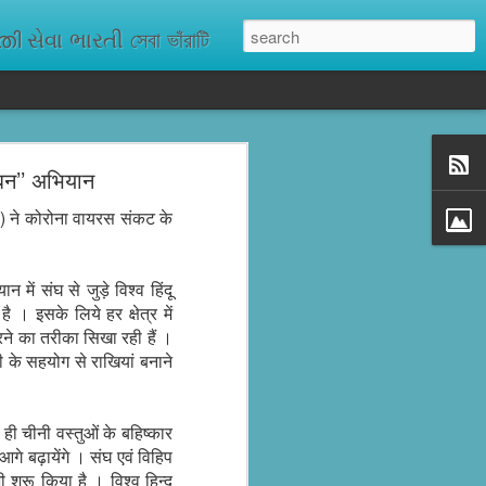
ેવા ભારતી সেবা ভাঁরাটি
ंबन’’ अभियान
n missing. As
ix districts,
िप) ने कोरोना वायरस संकट के
 संघ से जुड़े विश्व हिंदू
ै । इसके लिये हर क्षेत्र में
करने का तरीका सिखा रही हैं ।
हिनी के सहयोग से राखियां बनाने
ही चीनी वस्तुओं के बहिष्कार
आगे बढ़ायेंगे । संघ एवं विहिप
 शुरू किया है । विश्व हिन्दू