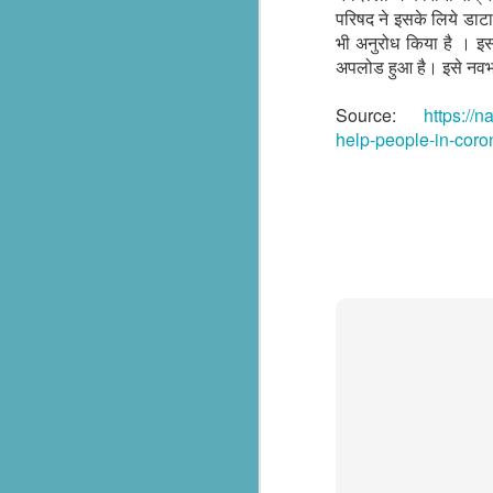
परिषद ने इसके लिये डाटा ब
సేవాభారతి డాక్టర్ హెడ్గేవార్ బ్లడ్ సెంటర్ ప్రారంభోత్సవం | Seva Bharati Blood Bank
भी अनुरोध किया है । इस
अपलोड हुआ है। इसे नवभा
“സേവാഭാരതി മാതൃക | നിർധന കുടുംബത്തിന് 8 ലക്ഷം രൂപയുടെ വീട് സമ്മാനം”| VISMAYANEWS
Source:
https://
Yuva Ke Liye Sewa Bharti mein Kaun Si Suvidha Hai? || KBBSC Official ||
help-people-in-coro
Seva Bharati, Madras Regiment launch free dialysis centre at Pazhavangadi Ganapathi Temple
സേവാഭാരതി സൗജന്യ ഡയാലിസിസ് കേന്ദ്രം തുടങ്ങുന്നു .
Thiruvananthapuram: Torrential rains 
Thalachaikkanoridam - Handing over the keys of a house built in Aymanam Panchayat, Kottayam
the state, have triggered widespread 
according to the latest official figures.
Holi Celebrations at Sewabharti Matruchchaaya
More than 7,600 people have been shif
196 houses have suffered partial damag
फतेहाबाद के टोहाना में सेवा भारती द्वारा निःशुल्क जांच शिविर आयोजित
Several districts remain under red a
Kerala Kumbh Mela & Sevabharathi
and related incidents at around 100 loc
Amid the ongoing flood situation, Sev
Sewabharati zirakpur Punjab Shoes distribution