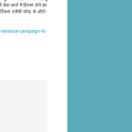
ेवा कार्य में हिस्सा लेने का
आर्टिकल एजेंसी फीड से ऑटो-
f-reliance-campaign-to-
al parts of
rs missing,
y destroyed,
armers.
 landslides
d districts,