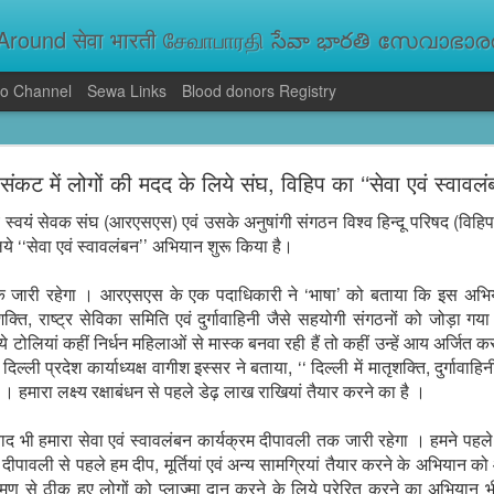
round सेवा भारती சேவாபாரதி సేవా భారతి സേവാഭാരതി સ
o Channel
Sewa Links
Blood donors Registry
va Bharati Leads Rescue and Relief Operations
ंकट में लोगों की मदद के लिये संघ, विहिप का ‘‘सेवा एवं स्वावल
aused floods, landslides and soil erosion, leaving 15 people dead and seve
 Seva Bharati volunteers are carrying out rescue and relief operations across s
ीय स्वयं सेवक संघ (आरएसएस) एवं उसके अनुषांगी संगठन विश्व हिन्दू परिषद (विह
ood and drinking water, and assisting patients in flood-affected areas.
ये ‘‘सेवा एवं स्वावलंबन’’ अभियान शुरू किया है।
ारी रहेगा । आरएसएस के एक पदाधिकारी ने ‘भाषा’ को बताया कि इस अभियान में
क्ति, राष्ट्र सेविका समिति एवं दुर्गावाहिनी जैसे सहयोगी संगठनों को जोड़ा गया ह
ये टोलियां कहीं निर्धन महिलाओं से मास्क बनवा रही हैं तो कहीं उन्हें आय अर्जित 
े दिल्ली प्रदेश कार्याध्यक्ष वागीश इस्सर ने बताया, ‘‘ दिल्ली में मातृशक्ति, दुर्गावा
 । हमारा लक्ष्य रक्षाबंधन से पहले डेढ़ लाख राखियां तैयार करने का है ।
बाद भी हमारा सेवा एवं स्वावलंबन कार्यक्रम दीपावली तक जारी रहेगा । हमने पहले 
ं दीपावली से पहले हम दीप, मूर्तियां एवं अन्य सामग्रियां तैयार करने के अभियान को 
्रमण से ठीक हुए लोगों को प्लाज्मा दान करने के लिये प्रेरित करने का अभियान भी