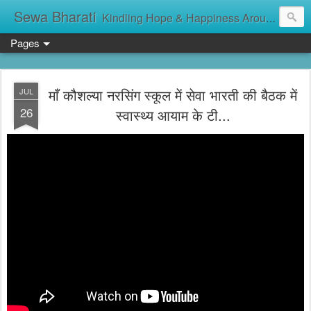
Sewa Bharati
Kindling Hope & Happiness Around सेवा भारती சேவாபாரதி సేవా భారతి സേവാഭാരതി સેવા ભારતી সেবা ভাঁরাটি
Pages
माँ कौशल्या नरसिंग स्कूल में सेवा भारती की बैठक में
JUL
26
स्वास्थ्य आयाम के टी...