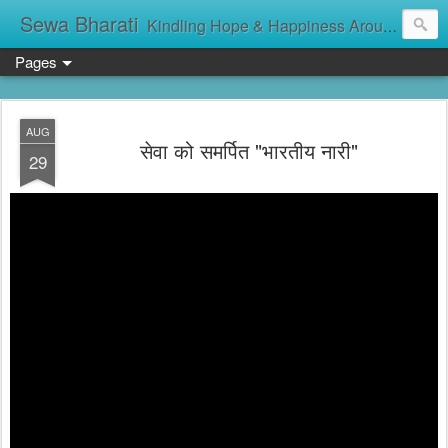
Sewa Bharati
Kindling Hope & Happiness Around सेवा भारती சேவாபாரதி సేవా భారతి സേവാഭാരതി સેવા ભારતી সেবা ভাঁরাটি
Pages
AUG
सेवा को समर्पित "भारतीय नारी"
29