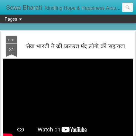
Sewa Bharati
Kindling Hope & Happiness Around सेवा भारती சேவாபாரதி సేవా భారతి സേവാഭാരതി સેવા ભારતી সেবা ভাঁরাটি
Pages
OCT
सेवा भारती ने की जरूरत मंद लोगो की सहायता
31