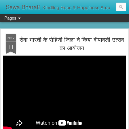
Sewa Bharati
Kindling Hope & Happiness Around सेवा भारती சேவாபாரதி సేవా భారతి സേവാഭാരതി સેવા ભારતી সেবা ভাঁরাটি
Pages
सेवा भारती के रोहिणी जिला ने किया दीपावली उत्सव
NOV
11
का आयोजन