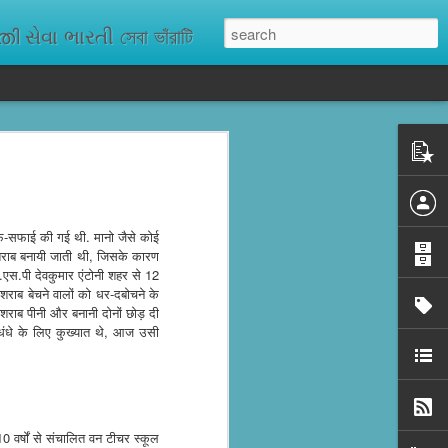
ેવા ભારતી সেবা ভাঁরাটি
n missing. As
ix districts,
साफ-सफाई की गई थी. मानो जैसे कोई
ची शराब बनायी जाती थी, जिसके कारण
.एस.पी देवकुमार एंटोनी शहर से 12
शराब बेचने वालों को धर-दबोचने के
 शराब पीनी और बनानी दोनों छोड़ दी
धंधे के लिए कुख्यात थे, आज उसी
10 वर्षों से संचालित वन टीचर स्कूल