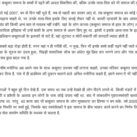
र्फ कबूतरा समाज के बच्चों में पढ़ने की आदत विकसित की, बल्कि उनके माता-पिता को भी समाज की मु
ई 2007, का वो दिन नहीं भूले हैं, जब वो पहली बार दातार आए थे. तब कबूतरा समाज का कोई व्यक्त
ो पढ़ाना चाहते थे, पर उनके माता-पिता इसके लिए कतई तैयार नहीं थे. काफी प्रयासों के बाद अंततः
ांव की किसी अन्य बात से मतलब नहीं रखेंगे. यहां के लोग कज्जा (कबूतरा समाज से इतर के लोग) ल
ाधिक इतिहास भी उन्हें बाकी के अन्य समाज से अलग किए हुए था. झांसी व इसके आस-पास के इला
हान कबूतराओं के इलाकों से सटे हैं, वहां लूटपाट व चोरी-चकारी की वारदातें ज़्यादा होती हैं.
सबसे बड़ा रोड़ा होती है. मगर यहां न ही गरीबी थी, न भूख, फिर भी इनके बच्चे कहीं पढ़ने नहीं जात
ें शिक्षा के सूरज का उदय हुआ, पिछड़ी सामाजिक सोच का अंधेरा मुंह छिपा कर भागने लगा और गांव
ें सब कुछ बदल गया है.
रहे आशीष मनोरिया अब अपने नाम के साथ कबूतरा उपनाम नहीं लगाना चाहते. उनका परिवार कबूतरा समाज
र दिया है. गांव में ही हार्डवेयर की दुकान चलाने वाले अनिल मनोरिया कहते हैं, हमने स्वप्न में भी न
that lashed Kerala on August 2 and 3, with heavy rainfall continuing in sever
flooding, landslides and soil erosion, leaving 15 people dead and seven othe
ओं ने बहुत बुरे दिन देखे हैं. एक समय था जब उन्हें देखते ही लोग पीटने लगते थे. किसी भंडारे में 
ी व डकैती के अलावा इन लोगों के पास कोई उपाय नहीं था. बाद में तत्कालीन गृहराज्यमंत्री बलवंत
ted to 273 relief camps across the state, while 27 houses have been completel
साया था. परंतु 40 बरस बाद भी कबूतरा समाज के लोग मुख्यधारा का हिस्सा न बन सके. वर्ष 2005 
e, and crop loss has been reported over 165 hectares, affecting around 3,600 f
स्थिति पर चर्चा हुई, जिसके बाद स्वयंसेवकों ने इस समाज के बीच जाकर कार्य करने का निर्णय ल
सेवा समर्पण समिति के माध्यम से चलता है.
lert, with the Kerala State Disaster Management Authority (KSDMA) reporting
ations.
a Bharati has intensified its relief and rescue operations across the affecte