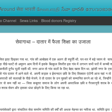
round सेवा भारती சேவாபாரதி సేవా భారతి സേവാഭാരതി સ
o Channel
Sewa Links
Blood donors Registry
va Bharati Leads Rescue and Relief Operations
सेवागाथा – दातार में फैला शिक्षा का उजाला
aused floods, landslides and soil erosion, leaving 15 people dead and seve
 Seva Bharati volunteers are carrying out rescue and relief operations across s
ood and drinking water, and assisting patients in flood-affected areas.
वासित इत्र छिड़का गया था. गांव की आबोहवा में एक अलग ही स्फूर्ति थी. घर-घर में बड़े जतन से 
थोड़ा पीछे पलटें तो अमूमन आम दिनों में इसके बिल्कुल विपरीत इस गांव में लगभग सभी घरों में कच्
कसैली दुर्गंध घुली रहती थी. मगर आज तो गांव वालों के लिए बेहद खास दिन था. झांसी नगर के एस
े गांव दातार में आने वाले थे. अपनी कड़क व ईमानदार छवि के लिए विख्यात एंटोनी आज यहां न तो 
पराधी को सलाखों के पीछे भेजने. वे तो दातार के उन युवकों को सम्मानित करने आ रहे थे, जिन्होंने
्कार से कम नहीं था — जिस कबूतरा समाज के लोग अपनी अपराधिक छवि व गैरकानूनी शराब के 
न शराब सेवन और इसका धंधा छोड़ने के लिए किया जा रहा था.
स्वयंसेवकों द्वारा संचालित सेवा समर्पण समिति की वर्षों की अथक मेहनत का नतीजा था. समिति द्वारा 