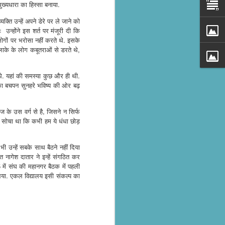
ख्यधारा का हिस्सा बनाया.
ि उन्हें अपने डेरे पर ले जाने को
 उन्होंने इस शर्त पर मंजूरी दी कि
ोगों पर भरोसा नहीं करते थे. इसके
के के लोग कबूतराओं से डरते थे,
े थे. यहां की समस्या कुछ और ही थी.
 का बचपन सुनहरे भविष्य की ओर बढ़
 के उस वर्ग से है, जिसने न सिर्फ
हीं सोचा था कि कभी हम ये धंधा छोड़
al parts of
rs missing,
भी उन्हें सबके साथ बैठने नहीं दिया
 नागेश दातार ने इन्हें संगठित कर
y destroyed,
में संघ की महानगर बैठक में पहली
armers.
िया. एकल विद्यालय इसी संकल्प का
 landslides
d districts,