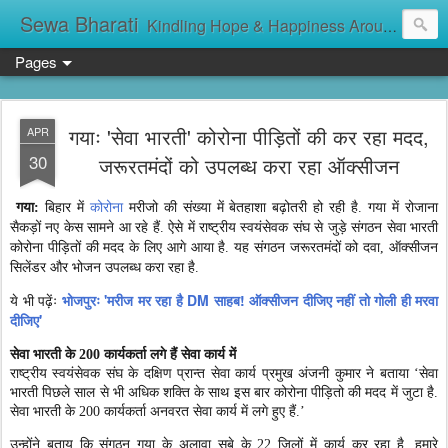
Sewa Bharati
Kindling Hope & Happiness Around सेवा भारती சேவாபாரதி సేవా భారతి സേവാഭാരതി સેવા ભારતી সেবা ভাঁরাটি
Pages
गयाः 'सेवा भारती' कोरोना पीड़ितों की कर रहा मदद,
APR
30
जरूरतमंदों को उपलब्ध करा रहा ऑक्सीजन
गया:
बिहार में
कोरोना
मरीजो की संख्या में बेतहाशा बढ़ोतरी हो रही है. गया में रोजाना
सैकड़ों नए केस सामने आ रहे हैं. ऐसे में राष्ट्रीय स्वयंसेवक संघ से जुड़े संगठन सेवा भारती
कोरोना पीड़ितों की मदद के लिए आगे आया है. यह संगठन जरूरतमंदों को दवा, ऑक्सीजन
सिलेंडर और भोजन उपलब्ध करा रहा है.
भोजपुरः 'मरीज मर रहा है DM साहब! ऑक्सीजन दीजिए नहीं तो गोली ही मरवा
ये भी पढ़ेंः
दीजिए'
सेवा भारती के 200 कार्यकर्ता लगे हैं सेवा कार्य में
राष्ट्रीय स्वयंसेवक संघ के दक्षिण प्रान्त सेवा कार्य प्रमुख अंजनी कुमार ने बताया ‘सेवा
भारती पिछले साल से भी अधिक शक्ति के साथ इस बार कोरोना पीड़ितो की मदद में जुटा है.
सेवा भारती के 200 कार्यकर्ता अनवरत सेवा कार्य में लगे हुए हैं.’
उन्होंने बताय कि संगठन गया के अलावा सूबे के 22 जिलों में कार्य कर रहा है. हमारे