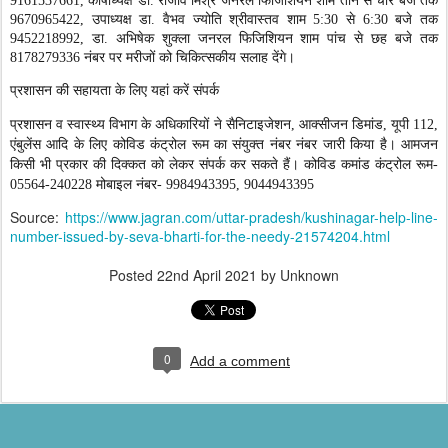
9161537661, कोषाध्यक्ष डा. राजीव मिश्र जनरल फिजिशियन शाम तीन से चार बजे तक
9670965422, उपाध्यक्ष डा. वैभव ज्योति श्रीवास्तव शाम 5:30 से 6:30 बजे तक
9452218992, डा. अभिषेक शुक्ला जनरल फिजिशियन शाम पांच से छह बजे तक
8178279336 नंबर पर मरीजों को चिकित्सकीय सलाह देंगे।
प्रशासन की सहायता के लिए यहां करें संपर्क
प्रशासन व स्वास्थ्य विभाग के अधिकारियों ने सैनिटाइजेशन, आक्सीजन डिमांड, यूपी 112,
एंबुलेंस आदि के लिए कोविड कंट्रोल रूम का संयुक्त नंबर नंबर जारी किया है। आमजन
किसी भी प्रकार की दिक्कत को लेकर संपर्क कर सकते हैं। कोविड कमांड कंट्रोल रूम-
05564-240228 मोबाइल नंबर- 9984943395, 9044943395
Source:
https://www.jagran.com/uttar-pradesh/kushinagar-help-line-
number-issued-by-seva-bharti-for-the-needy-21574204.html
Posted
22nd April 2021
by Unknown
0
Add a comment