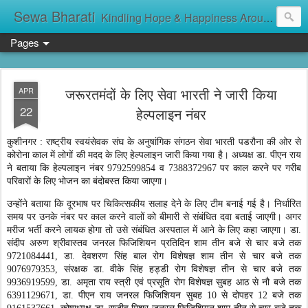
Sewa Bharati
Kindling Hope & Happiness Around सेवा भारती சேவாபாரதி సేవా భారతి സേവാഭാരതി સેવા ભારતી সেবা ভাঁরাটি
Pages
जरूरतमंदों के लिए सेवा भारती ने जारी किया
APR
22
हेल्पलाइन नंबर
कुशीनगर : राष्ट्रीय स्वयंसेवक संघ के अनुषांगिक संगठन सेवा भारती पडरौना की ओर से
कोरोना काल में लोगों की मदद के लिए हेल्पलाइन जारी किया गया है। अध्यक्ष डा. पीएन राय
ने बताया कि हेल्पलाइन नंबर 9792599854 व 7388372967 पर काल करने पर गरीब
परिवारों के लिए भोजन का बंदोबस्त किया जाएगा।
उन्होंने बताया कि दूरभाष पर चिकित्सकीय सलाह देने के लिए टीम बनाई गई है। निर्धारित
समय पर उनके नंबर पर काल करने वालों को बीमारी से संबंधित दवा बताई जाएगी। अगर
मरीज भर्ती करने लायक होगा तो उसे संबंधित अस्पताल में आने के लिए कहा जाएगा। डा.
संदीप अरुण श्रीवास्तव जनरल फिजिशियन प्रतिदिन शाम तीन बजे से चार बजे तक
9721084441, डा. देवशरण सिंह बाल रोग विशेषज्ञ शाम तीन से चार बजे तक
9076979353, संरक्षक डा. वीके सिंह हड्डी रोग विशेषज्ञ तीन से चार बजे तक
9936919599, डा. अमृता राय स्त्री एवं प्रसूति रोग विशेषज्ञ सुबह आठ से नौ बजे तक
6391129671, डा. पीएन राय जनरल फिजिशियन सुबह 10 से दोपहर 12 बजे तक