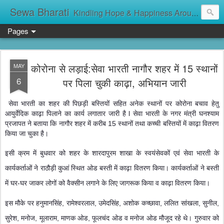
Sewa Bharati
Kindling Hope & Happiness Around सेवा भारती சேவாபாரதி సేవా భారతి സേവാഭാരതി સેવા ભારતી সেবা ভাঁরাটি
Pages
कोरोना से लड़ाई:सेवा भारती नागौर शहर में 15 स्थानों
MAY
6
पर पिला चुकी काढ़ा, अभियान जारी
सेवा भारती का शहर की पिछड़ी बस्तियों सहित अनेक स्थानों पर कोरोना बचाव हेतु
आयुर्वेदिक काढ़ा पिलाने का कार्य लगातार जारी है l सेवा भारती के नगर मंत्री घनश्याम
प्रजापत ने बताया कि नागौर शहर में करीब 15 स्थानों तथा कच्ची बस्तियों में काढ़ा वितरण
किया जा चुका है।
इसी क्रम में बुधवार को शहर के शारदापुरम शाखा के स्वयंसेवकों एवं सेवा भारती के
कार्यकर्ताओं ने राठौड़ी कुआं स्थित ओड बस्ती में काढ़ा वितरण किया। कार्यकर्ताओं ने बस्ती
में घर-घर जाकर लोगों को वैक्सीन लगाने के लिए जागरूक किया व काढ़ा वितरण किया।
इस मौके पर हनुमानसिंह, रामेश्वरलाल, उमेदसिंह, अशोक कच्छावा, ललित सांखला, सुनील,
सुरेश, मनोज, मूलाराम, माणक ओड, फूलचंद ओड व मनोज ओड मौजूद रहे थे। गुरुवार को