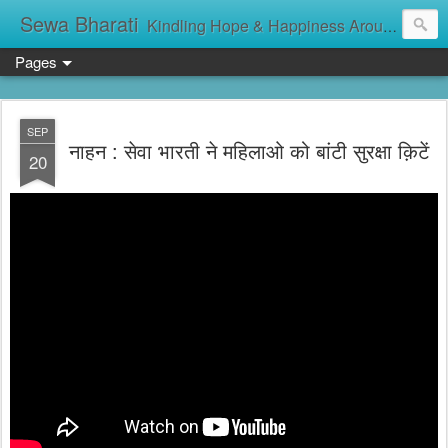
Sewa Bharati
Kindling Hope & Happiness Around सेवा भारती சேவாபாரதி సేవా భారతి സേവാഭാരതി સેવા ભારતી সেবা ভাঁরাটি
Pages
SEP
नाहन : सेवा भारती ने महिलाओ को बांटी सुरक्षा क़िटें
20