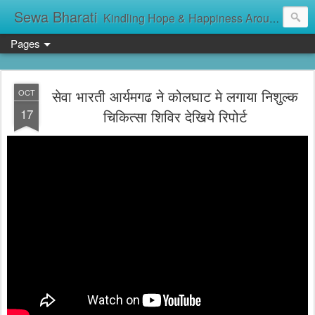
Sewa Bharati
Kindling Hope & Happiness Around सेवा भारती சேவாபாரதி సేవా భారతి സേവാഭാരതി સેવા ભારતી সেবা ভাঁরাটি
Pages
सेवा भारती आर्यमगढ ने कोलघाट मे लगाया निशुल्क
OCT
17
चिकित्सा शिविर देखिये रिपोर्ट