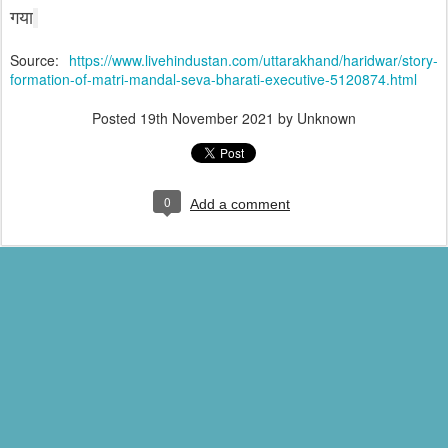
गया
Source:
https://www.livehindustan.com/uttarakhand/haridwar/story-
formation-of-matri-mandal-seva-bharati-executive-5120874.html
Posted
19th November 2021
by Unknown
0
Add a comment