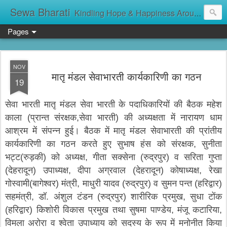
Sewa Bharati
Kindling Hope & Happiness Around सेवा भारती சேவாபாரதி సేవా భారతి സേവാഭാരതി સેવા ભારતી সেবা ভাঁরাটি
Pages
NOV
मातृ मंडल सेवाभारती कार्यकारिणी का गठन
19
सेवा भारती मातृ मंडल सेवा भारती के पदाधिकारियों की बैठक महेश
काला (प्रान्त संरक्षक,सेवा भारती) की अध्यक्षता में नारायण धाम
आश्रम में संपन्न हुई। बैठक में मातृ मंडल सेवाभारती की प्रांतीय
कार्यकारिणी का गठन करते हुए सुभाष हंस को संरक्षक, सुनीता
भट्ट(रुड़की) को अध्यक्ष, गीता सक्सेना (रुद्रपुर) व सरिता गुप्ता
(देहरादून) उपाध्यक्ष, दीपा अग्रवाल (देहरादून) कोषाध्यक्ष, रेखा
गोस्वामी(बागेश्वर) मंत्री, माधुरी यादव (रुद्रपुर) व सुमन पन्त (हरिद्वार)
सहमंत्री, डॉ. अंशुल टंडन (रुद्रपुर) शारीरिक प्रमुख, सुधा टोंक
(हरिद्वार) किशोरी विकास प्रमुख तथा सुषमा पाण्डेय, मंजू कटारिया,
विमला अरोरा व श्वेता उपाध्याय को सदस्य के रूप में मनोनीत किया