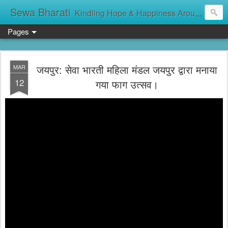
Sewa Bharati
Kindling Hope & Happiness Around सेवा भारती சேவாபாரதி సేవా భారతి സേവാഭാരതി સેવા ભારતી সেবা ভাঁরাটি
Pages
जयपुर: सेवा भारती महिला मंडल जयपुर द्वारा मनाया
MAR
12
गया फाग उत्सव।