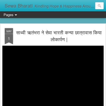
Sewa Bharati
Kindling Hope & Happiness Around सेवा भारती சேவாபாரதி సేవా భారతి സേവാഭാരതി સેવા ભારતી সেবা ভাঁরাটি
Pages
साध्वी ऋतंभरा ने सेवा भारती कन्या छात्रावास किया
MAY
1
लोकार्पण |