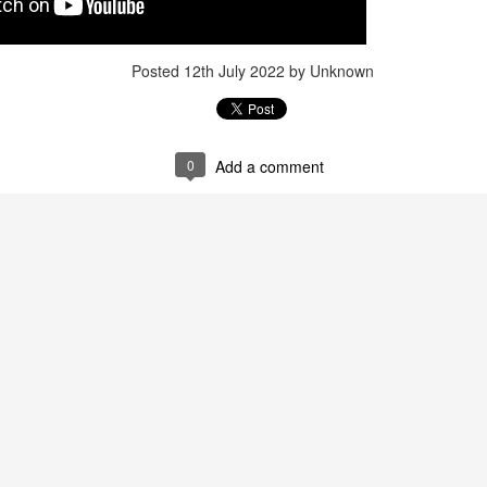
Posted
12th July 2022
by Unknown
0
Add a comment
that lashed Kerala on August 2 and 3, with heavy rainfall continuing in sever
flooding, landslides and soil erosion, leaving 15 people dead and seven othe
ted to 273 relief camps across the state, while 27 houses have been completel
e, and crop loss has been reported over 165 hectares, affecting around 3,600 f
lert, with the Kerala State Disaster Management Authority (KSDMA) reporting
ations.
a Bharati has intensified its relief and rescue operations across the affecte