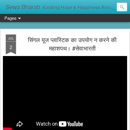
Sewa Bharati
Kindling Hope & Happiness Around सेवा भारती சேவாபாரதி సేవా భారతి സേവാഭാരതി સેવા ભારતી সেবা ভাঁরাটি
Pages
सिंगल यूज प्लास्टिक का उपयोग न करने की
JUL
2
महाशपथ। #सेवाभारती