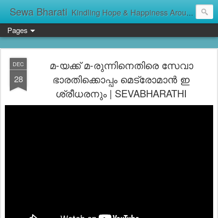
Sewa Bharati
Kindling Hope & Happiness Around सेवा भारती சேவாபாரதி సేవా భారతి സേവാഭാരതി સેવા ભારતી সেবা ভাঁরাটি
Pages
മ-യക്ക് മ-രുന്നിനെതിരെ സേവാ
DEC
ഭാരതിക്കൊപ്പം മെട്രോമാൻ ഇ
28
ശ്രീധരനും | SEVABHARATHI