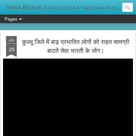
Sewa Bharati
Kindling Hope & Happiness Around सेवा भारती சேவாபாரதி సేవా భారతి സേവാഭാരതി સેવા ભારતી সেবা ভাঁরাটি
Pages
कुल्लू जिले में बाढ़ प्रभावित लोगों को राहत सामग्री
JUL
29
बाटते सेवा भारती के लोग।