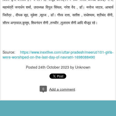
महामंत्री जनार्धन शर्मा, उपाध्यक्ष विपुल सिंघल, नरेश वैद , डॉ। मनोज जाटव, आचार्य
जितेंद्र , दीपक सूद, मुकेश ,सूरज , डॉ। गौरव दत्ता, सतीश , राधेश्याम, श्रीचंद सैनी,
सौरभ अग्रवाल,कुसुम, शिवनंदन सैनी ,तनवीर ,तुलाराम सैनी आदि मौजूद रहे।
Source:
https://www.inextlive.com/uttar-pradesh/meerut/101-girls-
were-worshiped-on-the-last-day-of-navratri-1698088490
Posted
24th October 2023
by Unknown
0
Add a comment