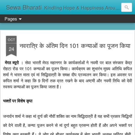
Sewa Bharati
Kindling Hope & Happiness Around सेवा भारती சேவாபாரதி సేవా భారతి സേവാഭാരതി સેવા ભારતી সেবা ভাঁরাটি
Pages
OCT
नवरात्रि के अंतिम दिन 101 कन्याओं का पूजन किया
24
। सेवा भारती मेरठ महानगर के कार्यकर्ताओं ने नवमी पर बाल संस्कार केंद्र
मेरठ ब्यूरो
रोहटा रोड पर 101 कन्याओं का पूजन किया। कार्यक्रम का शुभारंभ मुख्य अतिथि कपिल
शर्मा ने भारत माता एवं मां सिद्धिदात्री के समक्ष दीप प्रज्वलन कर किया। इस अवसर पर
कपिल शर्मा ने कहा कि 9 दिनों तक व्रत रखने के बाद अष्टमी और नवमी तिथि को देवी
स्वरूप कन्याओं का पूजन किया जाता है।
भक्तों पर विशेष कृपा
जनार्दन शर्मा ने कहा मां दुर्गा की नौवीं शक्ति का नाम सिद्धिदात्री है यह सभी प्रकार सिद्धियों
को देने वाली है, कन्या पूजन करने से मां दुर्गा बहुत प्रसन्न होती हैं और अपने भक्तों पर
विशेष कृपा बरसती हैं। ये लोग रहे मौजूद कार्यक्रम में सेवा भारती अध्यक्ष छविंद्र सैनी,