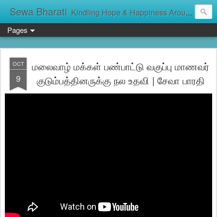
Sewa Bharati
Kindling Hope & Happiness Around सेवा भारती சேவாபாரதி సేవా భారతి സേവാഭാരതി સેવા ભારતી সেবা ভাঁরাটি
Pages
மலைவாழ் மக்கள் பண்பாட்டு வகுப்பு மாணவர்
OCT
9
குடும்பத்தினருக்கு நல உதவி | சேவா பாரதி