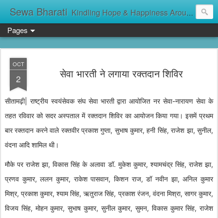
Sewa Bharati
Kindling Hope & Happiness Around सेवा भारती சேவாபாரதி సేవా భారతి സേവാഭാരതി સેવા ભારતી সেবা ভাঁরাটি
Pages
OCT
सेवा भारती ने लगाया रक्तदान शिविर
2
सीतामढ़ी| राष्ट्रीय स्वयंसेवक संघ सेवा भारती द्वारा आयोजित नर सेवा-नारायण सेवा के
तहत रविवार को सदर अस्पताल में रक्तदान शिविर का आयोजन किया गया। इसमें प्रथम
बार रक्तदान करने वाले रक्तवीर प्रकाश गुप्ता, सुभाष कुमार, हनी सिंह, राजेश झा, सुनील,
वंदना आदि शामिल थी।
मौके पर राजेश झा, विकास सिंह के अलावा डॉ. मुकेश कुमार, श्यामचंद्र सिंह, राजेश झा,
प्रणव कुमार, ललन कुमार, राकेश पासवान, किशन राज, डॉ नवीन झा, अनिल कुमार
मिश्र, प्रकाश कुमार, श्याम सिंह, ऋतुराज सिंह, प्रकाश रंजन, वंदना मिश्रा, सागर कुमार,
विजय सिंह, मोहन कुमार, सुभाष कुमार, सुनील कुमार, सुमन, विकास कुमार सिंह, राजेश