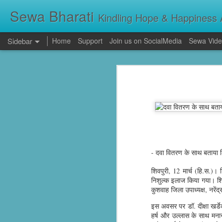
Sewa Bharati
Kindling Hope & Happiness A
Sidebar
Home
Support
Join us on SocialMedia
Sewa Vide
Kerala Floods: Seva Bharati Leads Rescue and Relief Operations
Kerala Floods: Se
Primary Education the foundation of good Life- AP High Court Justice Battu Devanand
Torrential rains across Kerala have c
thousands take shelter in relief camps,
evacuating stranded families, supplying f
Sevabharathi service to mankind is praise worthy : Governor Shivpratap Shukla
Dr Hedgewar Blood bank inaugurated in Hyderabad by Governor Sri Shivapratap Shukla
LIVE: సేవాభారతి డాక్టర్ హెడ్గేవార్ బ్లడ్ సెంటర్ ప్రారంభోత్సవం | Seva Bharati Blood Bank | Jagriti Tv
- दवा वितरण के साथ बताया कि
शिवपुरी, 12 मार्च (हि.स.)। 
सेवा भारती वनवासी एवं दिव्यांग बालक छात्रावास, गाँधी नगर भोपाल के आठवीं कक्षा के छात्र प्रथम श्रेणी में उत्तीर्ण हुए
निशुल्क इलाज किया गया। शिवि
कुशवाह जिला उपाध्यक्ष, नरेंद
ਸੇਵਾ ਭਾਰਤੀ ਰਾਜਪੁਰਾ ਵੱਲੋਂ ਨਵੀਂ ਕਾਰਜਕਾਰਨੀ ਦਾ ਗਠਨ
इस अवसर पर डॉ. दीक्षा खर्डे
हर्ष और उल्लास के साथ मन
Guv lauds Seva Bharati service to the poor at blood bank inauguration