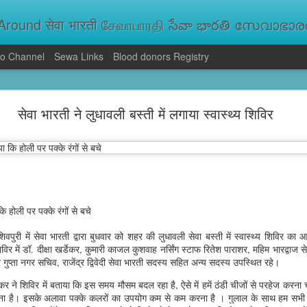
round सेवा भारती சேவாபாரதி సేవా భారతి സേവാഭാരതി સ
o Channel
Sewa Links
Blood donors Registry
va Bharati Leads Rescue and Relief Operations
सेवा भारती ने लुधावली बस्ती में लगाया स्वास्थ्य शिविर
aused floods, landslides and soil erosion, leaving 15 people dead and seve
 Seva Bharati volunteers are carrying out rescue and relief operations across s
ood and drinking water, and assisting patients in flood-affected areas.
 होली पर पक्के रंगों से बचे
शिवपुरी में सेवा भारती द्वारा बुधवार को शहर की लुधावली सेवा बस्ती में स्वास्थ्य शिविर 
र में डॉ. दीक्षा खर्डेकर, कुमारी काजल कुशवाह नर्सिंग स्टाफ रितेश पाराशर, महिम भारद्वाज स
्र गुप्ता नगर सचिव, राजेंद्र द्विवेदी सेवा भारती सदस्य सहित अन्य सदस्य उपस्थित रहे।
कर ने शिविर में बताया कि इस समय मौसम बदल रहा है, ऐसे में हमें ठंडी चीजों से परहेज करना च
ाना है। इसके अलावा पक्के कलरों का उपयोग कम से कम करना है । गुलाल के साथ हम सभी 