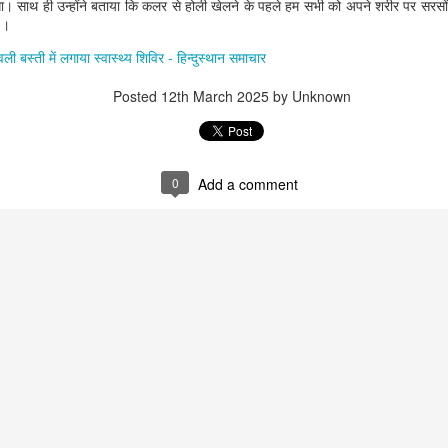
होगा। साथ ही उन्‍होंने बताया कि कलर से होली खेलने के पहले हम सभी को अपने शरीर पर सरस
 ।
वली बस्ती में लगाया स्वास्थ्य शिविर - हिन्दुस्थान समाचार
Posted
12th March 2025
by Unknown
0
Add a comment
that lashed Kerala on August 2 and 3, with heavy rainfall continuing in sever
flooding, landslides and soil erosion, leaving 15 people dead and seven othe
ted to 273 relief camps across the state, while 27 houses have been completel
e, and crop loss has been reported over 165 hectares, affecting around 3,600 f
lert, with the Kerala State Disaster Management Authority (KSDMA) reporting
ations.
a Bharati has intensified its relief and rescue operations across the affecte