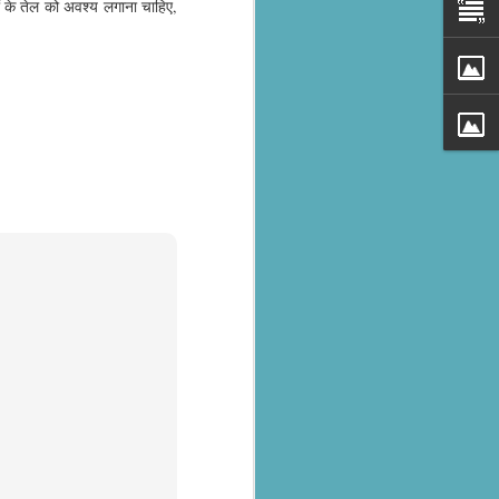
ों के तेल को अवश्य लगाना चाहिए,
al parts of
rs missing,
y destroyed,
armers.
 landslides
d districts,