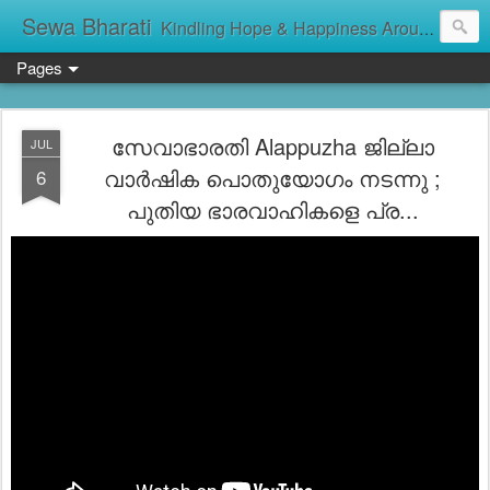
Sewa Bharati
Kindling Hope & Happiness Around सेवा भारती சேவாபாரதி సేవా భారతి സേവാഭാരതി સેવા ભારતી সেবা ভাঁরাটি
Pages
സേവാഭാരതി Alappuzha ജില്ലാ
JUL
വാർഷിക പൊതുയോഗം നടന്നു ;
6
പുതിയ ഭാരവാഹികളെ പ്ര...