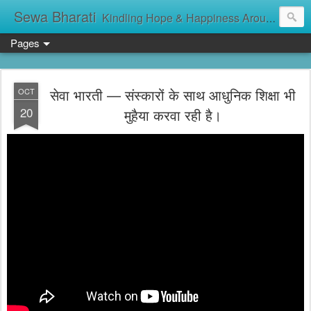
Sewa Bharati
Kindling Hope & Happiness Around सेवा भारती சேவாபாரதி సేవా భారతి സേവാഭാരതി સેવા ભારતી সেবা ভাঁরাটি
Pages
सेवा भारती — संस्कारों के साथ आधुनिक शिक्षा भी
OCT
20
मुहैया करवा रही है।